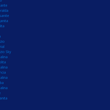
no
ante
ralda
sanite
anita
ita
a
zio
ial
zio Sky
alina
olita
alina
ncia
alina
íba
alina
e
anita