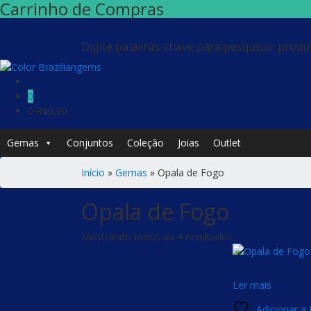
Carrinho de Compras
Digite palavras-chave para pesquisar produ
0
0
R$
0,00
Gemas
Conjuntos
Coleção
Joias
Outlet
Início
»
Gemas
»
Opala de Fogo
Opala de Fogo
Mostrando todos os 4 resultados
Ler mais
Adicionar a 