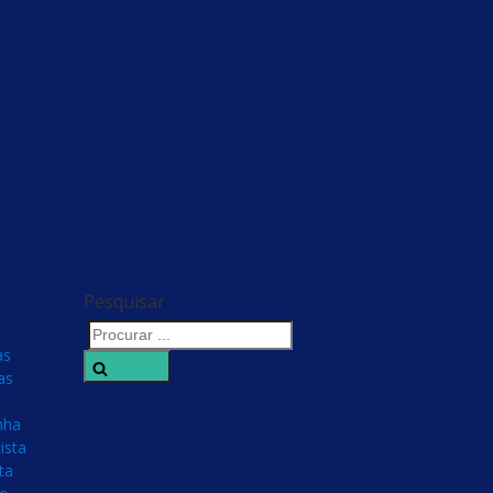
Pesquisar
as
Search
as
nha
ista
ta