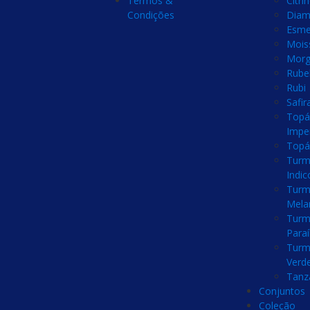
Termos &
Citri
Condições
Diam
Esme
Mois
Morg
Rubel
Rubi
Safir
Topá
Imper
Topá
Turm
Indic
Turm
Mela
Turm
Para
Turm
Verd
Tanz
Conjuntos
Coleção