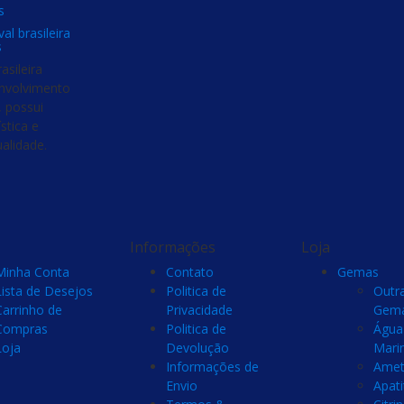
s
l brasileira
s
asileira
envolvimento
, possui
stica e
ualidade.
Informações
Loja
Minha Conta
Contato
Gemas
Lista de Desejos
Politica de
Outr
Carrinho de
Privacidade
Gem
Compras
Politica de
Água
Loja
Devolução
Mari
Informações de
Amet
Envio
Apati