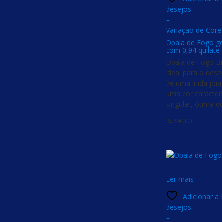
desejos
=
Variação de Core
Opala de Fogo got
com 0,94 quilate
Opala de Fogo Br
ideal para o des
de uma linda joia
uma cor caracterí
singular, ótima q
R$
290,00
Ler mais
Adicionar a 
desejos
=