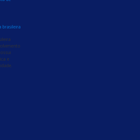
 brasileira
ileira
volvimento
possui
ica e
lidade.