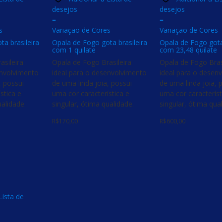
desejos
desejos
=
=
s
Variação de Cores
Variação de Cores
a brasileira
Opala de Fogo gota brasileira
Opala de Fogo gota
com 1 quilate
com 23,48 quilate
asileira
Opala de Fogo Brasileira
Opala de Fogo Bras
envolvimento
ideal para o desenvolvimento
ideal para o desen
, possui
de uma linda joia, possui
de uma linda joia, 
stica e
uma cor característica e
uma cor característ
ualidade.
singular, ótima qualidade.
singular, ótima qua
R$
170,00
R$
600,00
Lista de