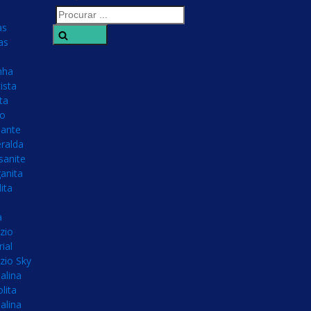
as
Search
as
nha
ista
ta
no
ante
ralda
sanite
anita
ita
a
zio
ial
zio Sky
alina
olita
alina