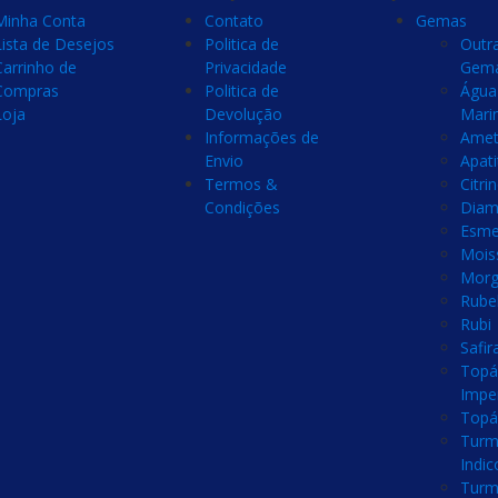
Minha Conta
Contato
Gemas
Lista de Desejos
Politica de
Outr
Carrinho de
Privacidade
Gem
Compras
Politica de
Água
Loja
Devolução
Mari
Informações de
Amet
Envio
Apati
Termos &
Citri
Condições
Diam
Esme
Mois
Morg
Rubel
Rubi
Safir
Topá
Imper
Topá
Turm
Indic
Turm