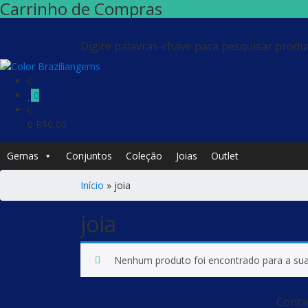
Carrinho de Compras
Digite palavras-chave para pesquisar produ
0
0
R$
0,00
Gemas
Conjuntos
Coleção
Joias
Outlet
Início
»
joia
joia
Nenhum produto foi encontrado para a sua
Conta