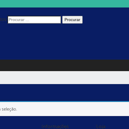
tos
 seleção.
Informações
Loja