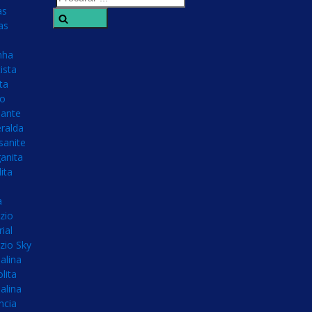
as
Search
as
nha
ista
ta
no
ante
ralda
sanite
anita
ita
a
zio
ial
zio Sky
alina
olita
alina
ncia