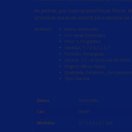
As pedras, por suas características físicas,
primeiras horas da manhã para retratar os 
Atributos:
Gema: Esmeralda
Cor: Verde Esmeralda
Peso: 1,15 quilates
Medidas: 9,7 x 5,3 x 2,7
Formato: Retangular
Dureza: 7,5 – 8 na Escala de Mohs
Origem: Minas Gerais
Qualidade: Excelente, com pequena
Tipo: Natural
Gema
Esmeralda
Cor
Verde
Medidas
9,7 x 5,3 x 2,7 mm