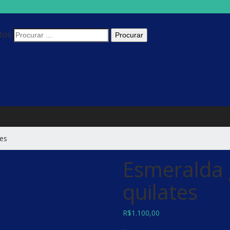
tos
tes
Esmeralda 
quilates
R$
1.100,00