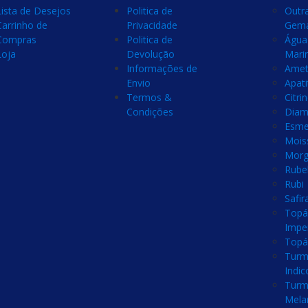
Lista de Desejos
Politica de
Outr
Carrinho de
Privacidade
Gem
Compras
Politica de
Água
Loja
Devolução
Mari
Informações de
Amet
Envio
Apati
Termos &
Citri
Condições
Diam
Esme
Mois
Morg
Rubel
Rubi
Safir
Topá
Imper
Topá
Turm
Indic
Turm
Mela