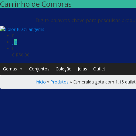
Carrinho de Compras
Digite palavras-chave para pesquisar produ
0
0
R$
0,00
Gemas
Conjuntos
Coleção
Joias
Outlet
Início
»
Produtos
»
Esmeralda gota com 1,15 quila