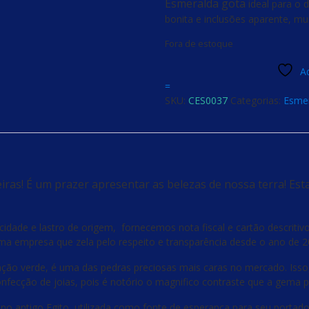
Esmeralda gota
ideal para o 
bonita e inclusões aparente, mu
Fora de estoque
Ad
=
SKU:
CES0037
Categorias:
Esme
ras! É um prazer apresentar as belezas de nossa terra! Est
ade e lastro de origem, fornecemos nota fiscal e cartão descritivo s
a empresa que zela pelo respeito e transparência desde o ano de 2
ção verde, é uma das pedras preciosas mais caras no mercado. Isso
a confecção de joias, pois é notório o magnifico contraste que a gema
a no antigo Egito, utilizada como fonte de esperança para seu portado