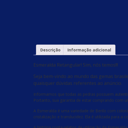
Descrição
Informação adicional
Esmeralda Retangular! Sim, nós temos!!!
Seja bem-vindo ao mundo das gemas brasilei
quaisquer dúvidas referentes ao anúncio.
Informamos que todas as pedras possuem autenticid
Portanto, sua garantia de estar comprando com um
A Esmeralda é uma variedade de Berilo com colora
cristalização e translucidez. Ela é utilizada para 
A história conta relatos de utilização da Esmerald