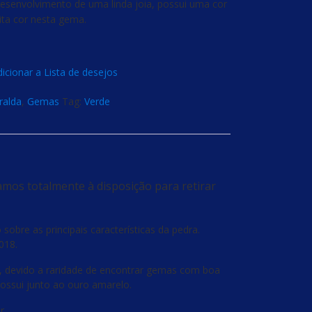
desenvolvimento de uma linda joia, possui uma cor
ita cor nesta gema.
icionar a Lista de desejos
ralda
,
Gemas
Tag:
Verde
amos totalmente à disposição para retirar
obre as principais características da pedra.
018.
, devido a raridade de encontrar gemas com boa
 possui junto ao ouro amarelo.
r.