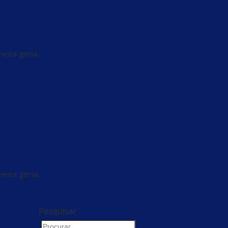
 nesta gema.
 nesta gema.
Pesquisar