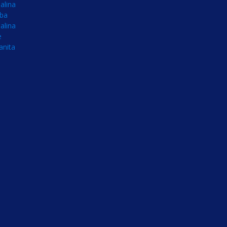
alina
íba
alina
e
anita