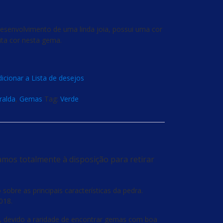
desenvolvimento de uma linda joia, possui uma cor
ita cor nesta gema.
icionar a Lista de desejos
ralda
,
Gemas
Tag:
Verde
amos totalmente à disposição para retirar
obre as principais características da pedra.
018.
, devido a raridade de encontrar gemas com boa