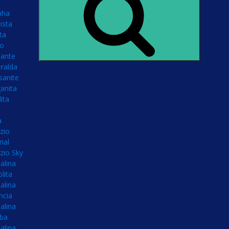
nha
ista
ta
no
ante
ralda
sanite
anita
ita
a
zio
ial
zio Sky
alina
olita
alina
ncia
alina
íba
alina