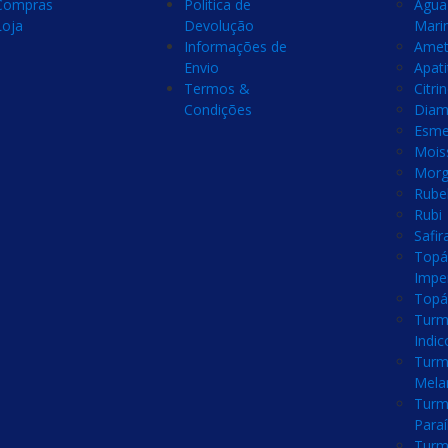
Compras
Politica de
Água
Loja
Devolução
Mari
Informações de
Amet
Envio
Apati
Termos &
Citri
Condições
Diam
Esme
Mois
Morg
Rubel
Rubi
Safir
Topá
Imper
Topá
Turm
Indic
Turm
Mela
Turm
Para
Turm