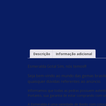
Descrição
Informação adicional
Esmeralda Gota! Sim, nós temos!!!
Seja bem-vindo ao mundo das gemas brasilei
quaisquer dúvidas referentes ao anúncio.
Informamos que todas as pedras possuem autenticid
Portanto, sua garantia de estar comprando com um
A Esmeralda é uma variedade de Berilo com colora