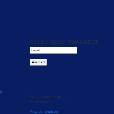
Assine nossa Newsletter
Select at least 2 products
to compare
View comparison