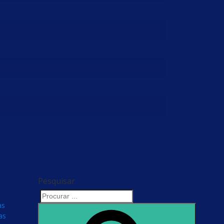
Pesquisar
as
Search
as