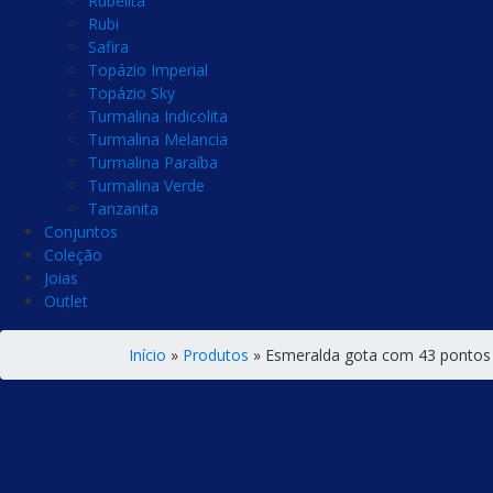
Rubelita
Rubi
Safira
Topázio Imperial
Topázio Sky
Turmalina Indicolita
Turmalina Melancia
Turmalina Paraíba
Turmalina Verde
Tanzanita
Conjuntos
Coleção
Joias
Outlet
Início
»
Produtos
»
Esmeralda gota com 43 pontos