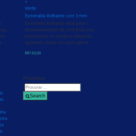
=
Verde
Esmeralda Brilhante com 3 mm
o
Esmeralda Brilhante ideal para o
oia,
desenvolvimento de uma linda joia,
ões
possui uma cor bonita e inclusões
a.
aparente, muita cor nesta gema.
R$
130,00
Pesquisar
as
Search
as
nha
ista
ta
no