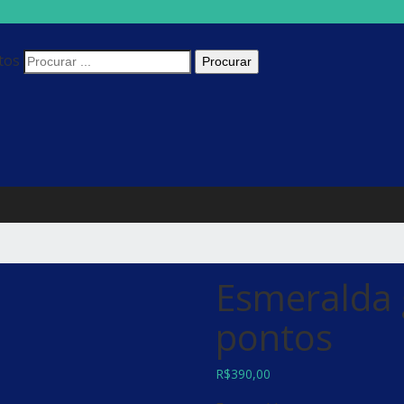
tos
Esmeralda 
pontos
R$
390,00