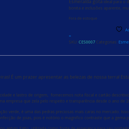
Esmeralda gota
ideal para o 
bonita e inclusões aparente, mu
Fora de estoque
Ad
=
SKU:
CES0007
Categorias:
Esme
ras! É um prazer apresentar as belezas de nossa terra! Est
ade e lastro de origem, fornecemos nota fiscal e cartão descritivo s
a empresa que zela pelo respeito e transparência desde o ano de 2
ção verde, é uma das pedras preciosas mais caras no mercado. Isso
a confecção de joias, pois é notório o magnifico contraste que a gema
a no antigo Egito, utilizada como fonte de esperança para seu portado