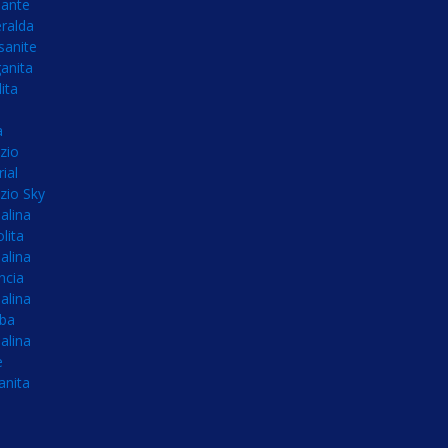
ante
ralda
sanite
anita
ita
a
zio
ial
zio Sky
alina
olita
alina
ncia
alina
íba
alina
e
anita