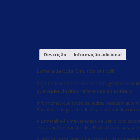
Descrição
Informação adicional
Esmeralda Gota! Sim, nós temos!!!
Seja bem-vindo ao mundo das gemas brasilei
quaisquer dúvidas referentes ao anúncio.
Informamos que todas as pedras possuem autenticid
Portanto, sua garantia de estar comprando com um
A Esmeralda é uma variedade de Berilo com colora
cristalização e translucidez. Ela é utilizada para 
A história conta relatos de utilização da Esmerald