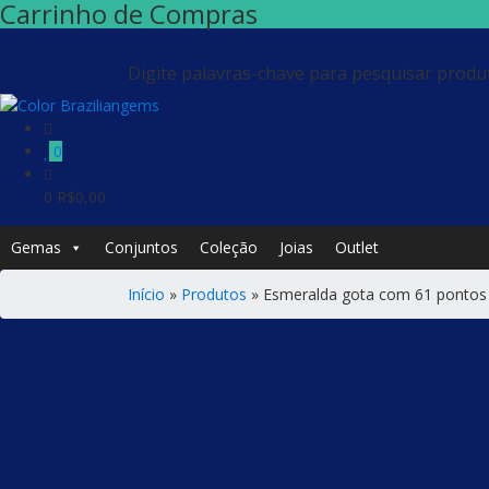
Carrinho de Compras
Digite palavras-chave para pesquisar produ
0
0
R$
0,00
Gemas
Conjuntos
Coleção
Joias
Outlet
Início
»
Produtos
»
Esmeralda gota com 61 pontos