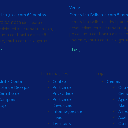
=
Verde
lda gota com 60 pontos
Esmeralda Brilhante com 5 mm
alda gota
Esmeralda Brilhante ideal para 
ideal para o
desenvolvimento de uma linda j
olvimento de uma linda joia,
possui uma cor bonita e inclus
 uma cor bonita e inclusões
aparente, muita cor nesta gem
te, muita cor nesta gema.
R$
450,00
00
Informações
Loja
Minha Conta
Contato
Gemas
Lista de Desejos
Politica de
Outr
Carrinho de
Privacidade
Gem
Compras
Politica de
Água
Loja
Devolução
Mari
Informações de
Amet
Envio
Apati
Termos &
Citri