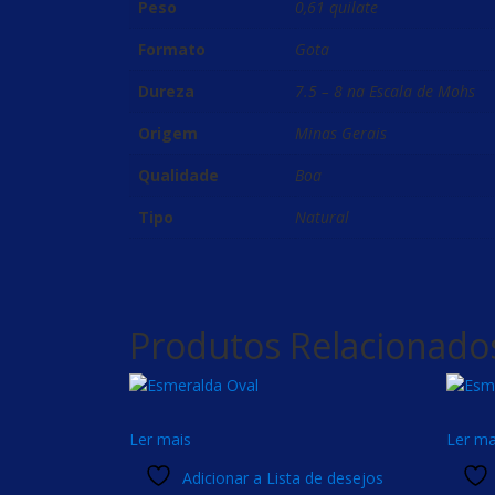
Peso
0,61 quilate
Formato
Gota
Dureza
7.5 – 8 na Escala de Mohs
Origem
Minas Gerais
Qualidade
Boa
Tipo
Natural
Produtos Relacionado
Ler mais
Ler ma
Adicionar a Lista de desejos