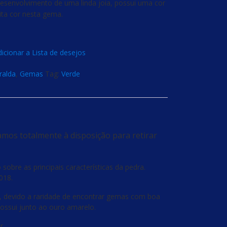
desenvolvimento de uma linda joia, possui uma cor
ita cor nesta gema.
icionar a Lista de desejos
ralda
,
Gemas
Tag:
Verde
amos totalmente à disposição para retirar
obre as principais características da pedra.
018.
, devido a raridade de encontrar gemas com boa
 possui junto ao ouro amarelo.
r.