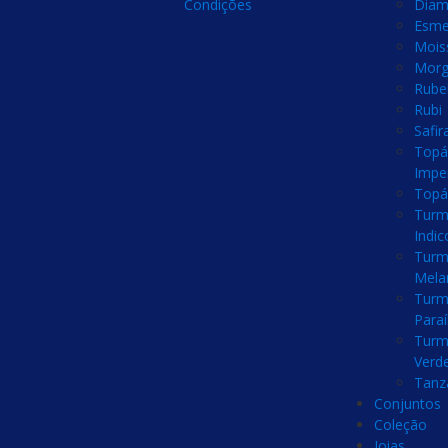
Condições
Diam
Esme
Mois
Morg
Rubel
Rubi
Safir
Topá
Imper
Topá
Turm
Indic
Turm
Mela
Turm
Para
Turm
Verd
Tanz
Conjuntos
Coleção
Joias