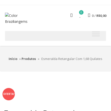
0
0
R$
0,00
Início
»
Produtos
»
Esmeralda Retangular Com 1,68 Quilates
Desconto de 20 %
OFERTA!