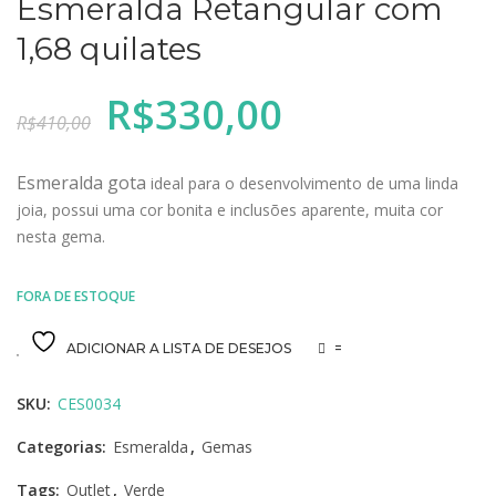
Esmeralda Retangular com
1,68 quilates
O
O
R$
330,00
R$
410,00
preço
preço
original
atual
era:
é:
Esmeralda gota
ideal para o desenvolvimento de uma linda
R$410,00.
R$330,00.
joia, possui uma cor bonita e inclusões aparente, muita cor
nesta gema.
FORA DE ESTOQUE
ADICIONAR A LISTA DE DESEJOS
=
SKU:
CES0034
Categorias:
Esmeralda
,
Gemas
Tags:
Outlet
,
Verde