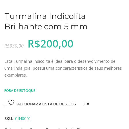
Turmalina Indicolita
Brilhante com 5 mm
O
O
R$
200,00
R$
330,00
preço
preço
original
atual
era:
é:
Esta Turmalina Indicolita é ideal para o desenvolvimento de
R$330,00.
R$200,00.
uma linda joia, possui uma cor caracteristica de seus melhores
exemplares.
FORA DE ESTOQUE
ADICIONAR A LISTA DE DESEJOS
=
SKU:
CIN0001