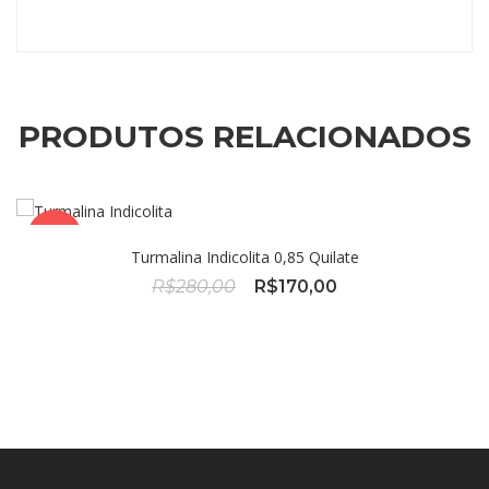
PRODUTOS RELACIONADOS
OFERTA!
Turmalina Indicolita 0,85 Quilate
O
O
R$
280,00
R$
170,00
preço
preço
original
atual
era:
é:
R$280,00.
R$170,00.