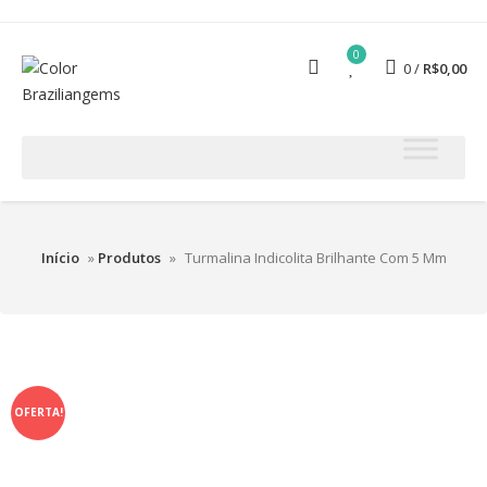
0
0
R$
0,00
Início
»
Produtos
»
Turmalina Indicolita Brilhante Com 5 Mm
OFERTA!
Desconto de 39 %