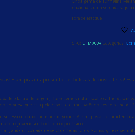
Linda gema de Turmalina Melanc
original
atual
qualidade, uma verdadeira joia 
era:
é:
R$380,00.
R$290,00.
Fora de estoque
Ad
=
SKU:
CTM0004
Categorias:
Gem
ras! É um prazer apresentar as belezas de nossa terra! Est
ade e lastro de origem, fornecemos nota fiscal e cartão descritivo s
a empresa que zela pelo respeito e transparência desde o ano de 2
o sucesso no trabalho e nos negócios. Assim, possui a característica
al e rejuvenesce todo o corpo físico.
 uma grande dificuldade de se obter boas fotos. Por isso, deve ser ut