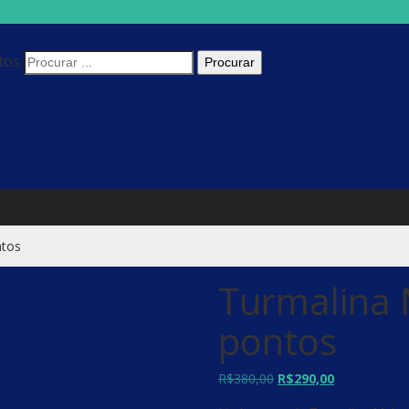
tos
ntos
Turmalina 
pontos
R$
380,00
O
R$
290,00
O
preço
preço