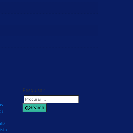
Pesquisar
as
Search
as
nha
ista