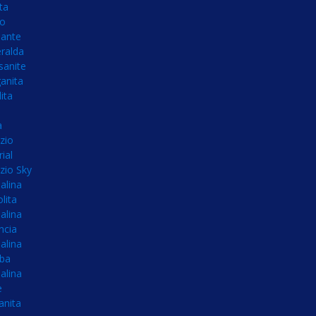
ta
no
ante
ralda
sanite
anita
ita
a
zio
ial
zio Sky
alina
olita
alina
ncia
alina
íba
alina
e
anita