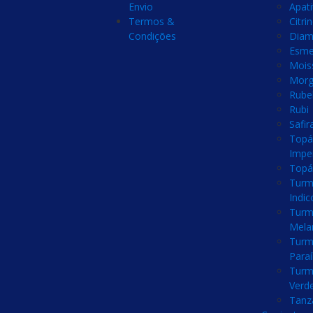
Envio
Apati
Termos &
Citri
Condições
Diam
Esme
Mois
Morg
Rubel
Rubi
Safir
Topá
Imper
Topá
Turm
Indic
Turm
Mela
Turm
Para
Turm
Verd
Tanz