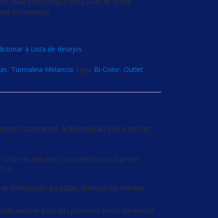
ia ideal para compor uma joias de ótima
rara da natureza
icionar a Lista de desejos
as
,
Turmalina Melancia
Tags:
Bi-Color
,
Outlet
amos totalmente à disposição para retirar
obre as principais características da pedra.
018.
fortalecer a saúde, diminui os medos,
 de
ilizado sempre a luz das primeiras horas da manhã