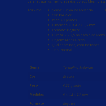
para retratar os melhores raios do sol. Mesmo ass
Atributos:
Gema: Turmalina Melancia
Cor: Bi-Color
Peso: 63 pontos
Dimensão: 6 X 4,2 X 3,7 mm
Formato: Baguete
Dureza: 7 – 7,5 na escala de Mohs
Origem: Minas Gerais
Qualidade: Boa, com Inclusões
Tipo: Natural
Gema
Turmalina Melancia
Cor
Bi-color
Peso
0,63 quilate
Medidas
6 x 4,2 x 3,7 mm
Formato
Baguete