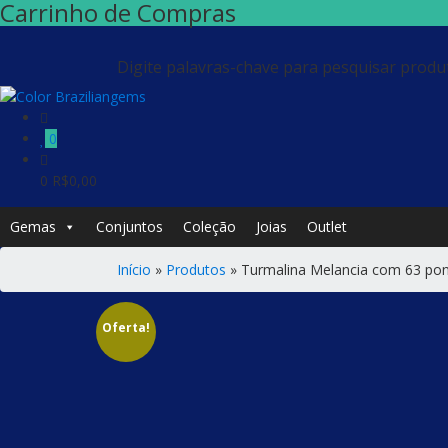
Carrinho de Compras
Digite palavras-chave para pesquisar produ
0
0
R$
0,00
Gemas
Conjuntos
Coleção
Joias
Outlet
Início
»
Produtos
»
Turmalina Melancia com 63 po
Oferta!
Desconto de 24 %