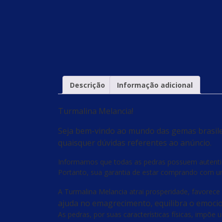
Descrição
Informação adicional
Turmalina Melancia!
Seja bem-vindo ao mundo das gemas brasilei
quaisquer dúvidas referentes ao anúncio.
Informamos que todas as pedras possuem autenticid
Portanto, sua garantia de estar comprando com um
A Turmalina Melancia atrai prosperidade, favorece 
ajuda no emagrecimento, equilibra o emocion
As pedras, por suas características físicas, impõe