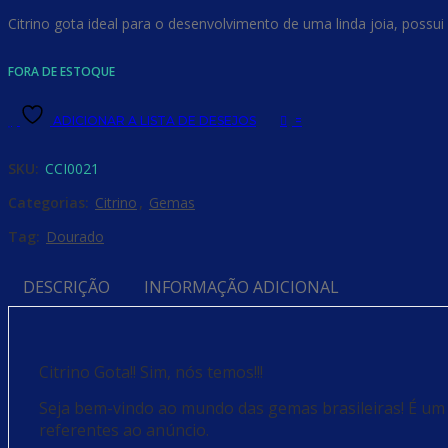
Citrino gota ideal para o desenvolvimento de uma linda joia, possu
FORA DE ESTOQUE
ADICIONAR A LISTA DE DESEJOS
=
SKU:
CCI0021
Categorias:
Citrino
,
Gemas
Tag:
Dourado
DESCRIÇÃO
INFORMAÇÃO ADICIONAL
Citrino Gota!! Sim, nós temos!!!
Seja bem-vindo ao mundo das gemas brasileiras! É um 
referentes ao anúncio.