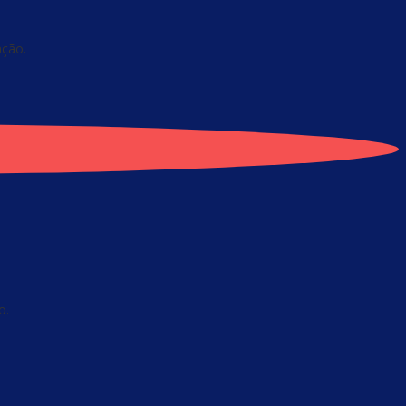
ação.
o.