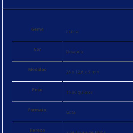
Gema
Citrino
Cor
Dourado
Medidas
26 x 12,6 x 9 mm
Peso
16,80 quilates
Formato
Gota
Dureza
7 na Escala de Mohs