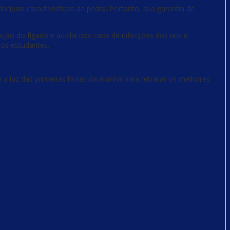
cipais características da pedra. Portanto, sua garantia de
ação do fígado e auxilia nos caos de infecções dos rins e
os estudantes.
re a luz das primeiras horas da manhã para retratar os melhores