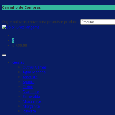
Carrinho de Compras
Digite palavras-chave para pesquisar produtos
0
0
R$
0,00
Gemas
Outras Gemas
Água Marinha
Ametista
Apatita
Citrino
Diamante
Esmeralda
Moissanite
Morganita
Rubelita