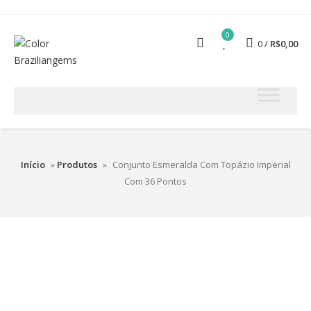
0
0
R$
0,00
Início
»
Produtos
»
Conjunto Esmeralda Com Topázio Imperial
Com 36 Pontos