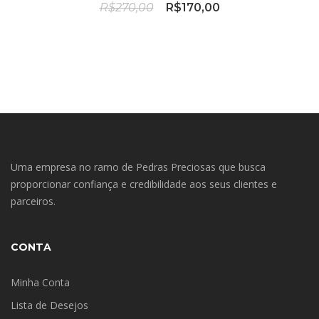
O
O
R$
270,00
R$
170,00
preço
preço
original
atual
era:
é:
R$270,00.
R$170,00.
Uma empresa no ramo de Pedras Preciosas que busca
proporcionar confiança e credibilidade aos seus clientes e
parceiros.
CONTA
Minha Conta
Lista de Desejos